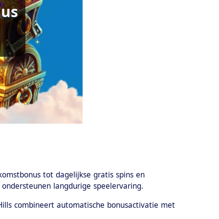
nus
omstbonus tot dagelijkse gratis spins en
 ondersteunen langdurige speelervaring.
Hills combineert automatische bonusactivatie met