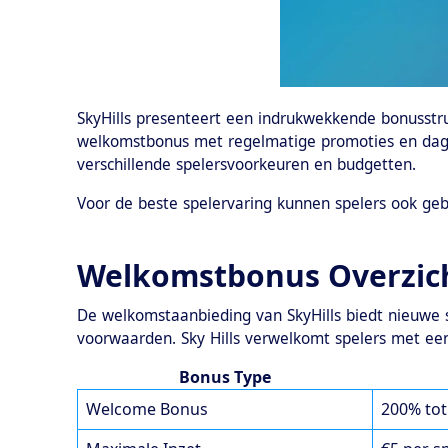
SkyHills presenteert een indrukwekkende bonusstru
welkomstbonus met regelmatige promoties en dageli
verschillende spelersvoorkeuren en budgetten.
Voor de beste spelervaring kunnen spelers ook g
Welkomstbonus Overzic
De welkomstaanbieding van SkyHills biedt nieuwe s
voorwaarden. Sky Hills verwelkomt spelers met een
Bonus Type
Welcome Bonus
200% tot