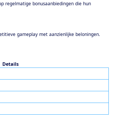
 op regelmatige bonusaanbiedingen die hun
etitieve gameplay met aanzienlijke beloningen.
Details