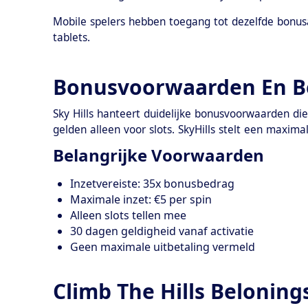
Mobile spelers hebben toegang tot dezelfde bonus
tablets.
Bonusvoorwaarden En B
Sky Hills hanteert duidelijke bonusvoorwaarden di
gelden alleen voor slots. SkyHills stelt een maximal
Belangrijke Voorwaarden
Inzetvereiste: 35x bonusbedrag
Maximale inzet: €5 per spin
Alleen slots tellen mee
30 dagen geldigheid vanaf activatie
Geen maximale uitbetaling vermeld
Climb The Hills Beloni