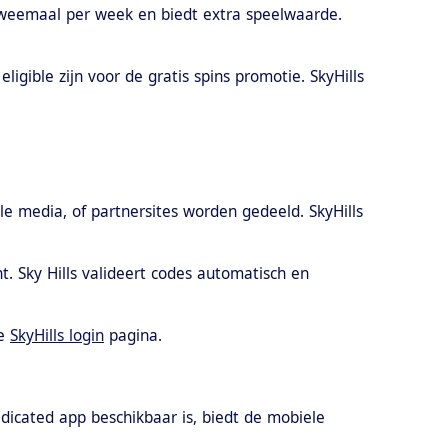
t tweemaal per week en biedt extra speelwaarde.
ligible zijn voor de gratis spins promotie. SkyHills
e media, of partnersites worden gedeeld. SkyHills
. Sky Hills valideert codes automatisch en
de
SkyHills login
pagina.
edicated app beschikbaar is, biedt de mobiele