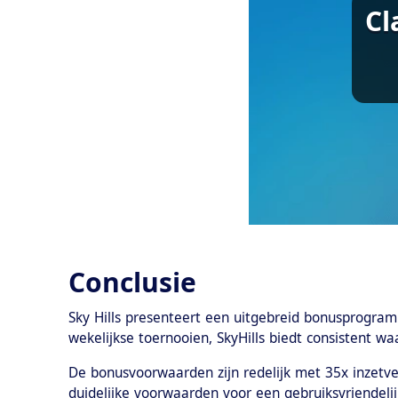
Cl
Conclusie
Sky Hills presenteert een uitgebreid bonusprogram
wekelijkse toernooien, SkyHills biedt consistent 
De bonusvoorwaarden zijn redelijk met 35x inzetve
duidelijke voorwaarden voor een gebruiksvriendelij