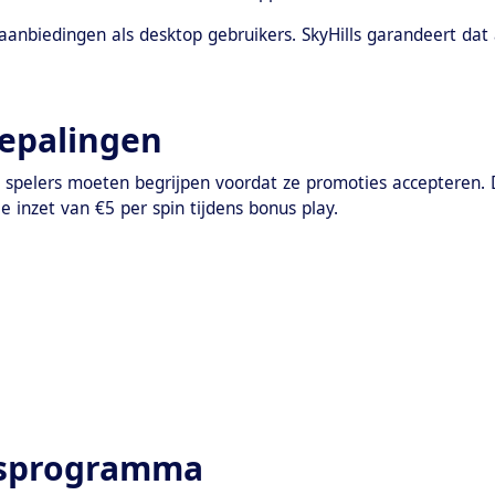
aanbiedingen als desktop gebruikers. SkyHills garandeert da
epalingen
e spelers moeten begrijpen voordat ze promoties accepteren. 
e inzet van €5 per spin tijdens bonus play.
ngsprogramma