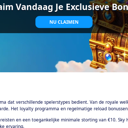
aim Vandaag Je Exclusieve Bo
NU CLAIMEN
ma dat verschillende spelerstypes bedient. Van de royale welk
waarde. Het loyalty programma en regelmatige reload bonussen
reisten en een toegankelijke minimale storting van €10. Sky 
ke ervaring.