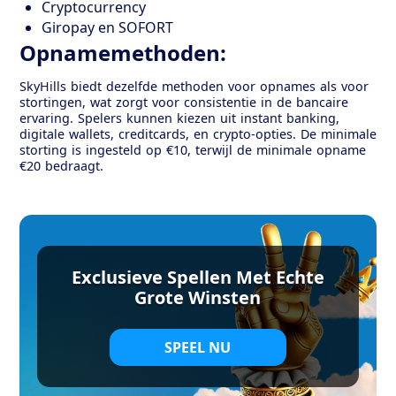
Cryptocurrency
Giropay en SOFORT
Opnamemethoden:
SkyHills biedt dezelfde methoden voor opnames als voor
stortingen, wat zorgt voor consistentie in de bancaire
ervaring. Spelers kunnen kiezen uit instant banking,
digitale wallets, creditcards, en crypto-opties. De minimale
storting is ingesteld op €10, terwijl de minimale opname
€20 bedraagt.
Exclusieve Spellen Met Echte
Grote Winsten
SPEEL NU