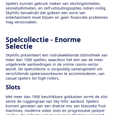
Spelers kunnen gebruik maken van stortingslimieten,
sessietijdlimieten, en zelf-uitsluitingsopties indien nodig.
SkyHills benadrukt dat gokken een vorm van
entertainment moet blijven en geen financiële problemen
mag veroorzaken.
Spelcollectie - Enorme
Selectie
SkyHills presenteert een indrukwekkende bibliotheek van
meer dan 1500 spellen, waardoor het een van de meer
uitgebreide aanbiedingen in de online casino-sector
wordt. De spelcollectie is zorgvuldig samengesteld om
verschillende spelersvoorkeuren te accommoderen, van
casual spelers tot high-rollers.
Slots
Met meer dan 1000 beschikbare gokkasten vormt de slot-
sectie de ruggengraat van Sky Hills' aanbod. Spelers
kunnen genieten van een diverse mix van klassieke fruit
machines, moderne video slots en progressieve jackpot