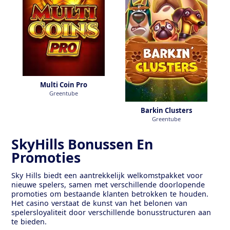
Multi Coin Pro
Greentube
Barkin Clusters
Greentube
SkyHills Bonussen En
Promoties
Sky Hills biedt een aantrekkelijk welkomstpakket voor
nieuwe spelers, samen met verschillende doorlopende
promoties om bestaande klanten betrokken te houden.
Het casino verstaat de kunst van het belonen van
spelersloyaliteit door verschillende bonusstructuren aan
te bieden.