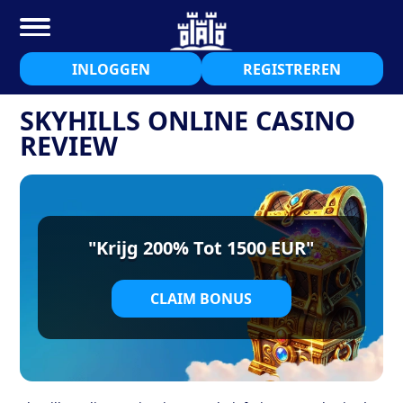
INLOGGEN
REGISTREREN
SKYHILLS ONLINE CASINO
REVIEW
"Krijg 200% Tot 1500 EUR"
CLAIM BONUS