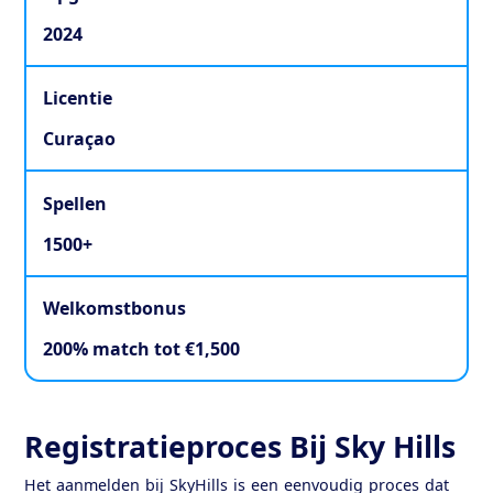
2024
Licentie
Curaçao
Spellen
1500+
Welkomstbonus
200% match tot €1,500
Registratieproces Bij Sky Hills
Het aanmelden bij SkyHills is een eenvoudig proces dat