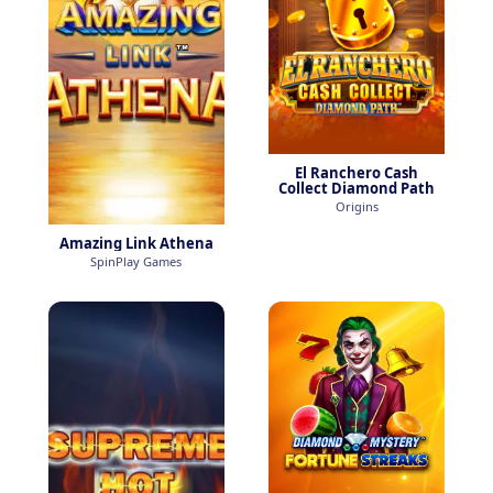
El Ranchero Cash
Collect Diamond Path
Origins
Amazing Link Athena
SpinPlay Games