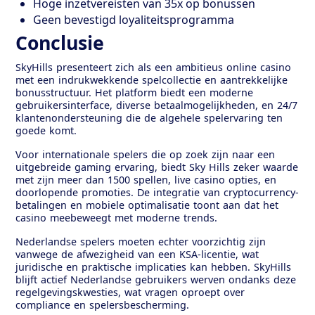
Hoge inzetvereisten van 35x op bonussen
Geen bevestigd loyaliteitsprogramma
Conclusie
SkyHills presenteert zich als een ambitieus online casino
met een indrukwekkende spelcollectie en aantrekkelijke
bonusstructuur. Het platform biedt een moderne
gebruikersinterface, diverse betaalmogelijkheden, en 24/7
klantenondersteuning die de algehele spelervaring ten
goede komt.
Voor internationale spelers die op zoek zijn naar een
uitgebreide gaming ervaring, biedt Sky Hills zeker waarde
met zijn meer dan 1500 spellen, live casino opties, en
doorlopende promoties. De integratie van cryptocurrency-
betalingen en mobiele optimalisatie toont aan dat het
casino meebeweegt met moderne trends.
Nederlandse spelers moeten echter voorzichtig zijn
vanwege de afwezigheid van een KSA-licentie, wat
juridische en praktische implicaties kan hebben. SkyHills
blijft actief Nederlandse gebruikers werven ondanks deze
regelgevingskwesties, wat vragen oproept over
compliance en spelersbescherming.